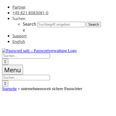
Zum
Partner
Inhalt
+49 821 8083081-0
springen
Suchen
Search
Search
x
Support
English
Suche
nach:
Menu
Suche
nach:
Startseite
»
unternehmensweit sichere Passwörter