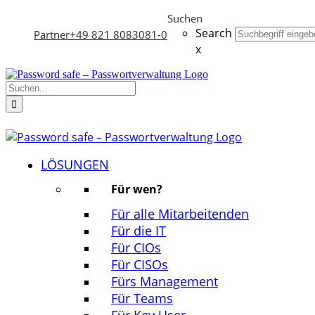
Zum
Suchen
Inhalt
Search
Partner
+49 821 8083081-0
springen
x
Suche
nach:
LÖSUNGEN
Für wen?
Für alle Mitarbeitenden
Für die IT
Für CIOs
Für CISOs
Fürs Management
Für Teams